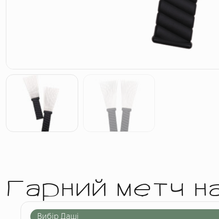
Гарний метч н
Вибір Даші