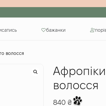
5000 грн
исатись
бажанки
порі
го волосся
Афропіки
волосся
840
₴