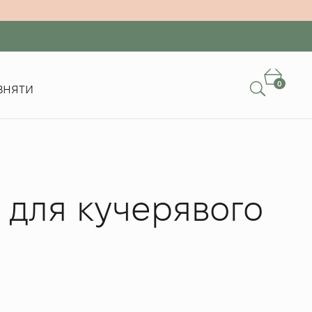
0
вняти
 для кучерявого