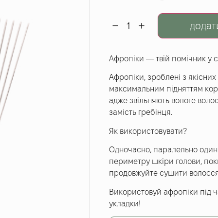
додат
Афропіки — твій помічник у 
Афропіки, зроблені з якісних
максимальним підняттям кор
адже звільняють вологе волос
замість гребінця.
Як використовувати?
Одночасно, паралельно один 
периметру шкіри голови, поки
продовжуйте сушити волосся
Використовуй афропіки під ч
укладки!