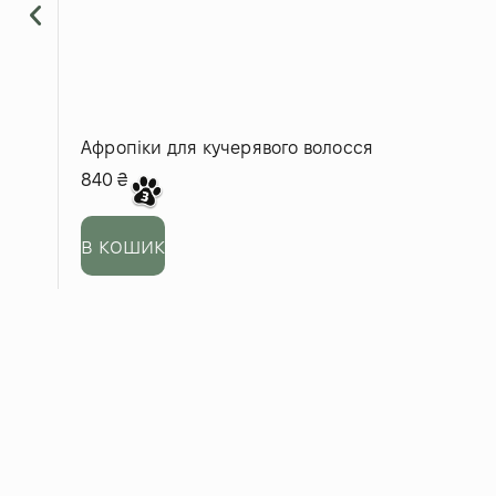
Афропіки для кучерявого волосся
840
₴
в кошик