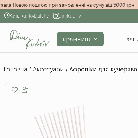
овна доставка Новою поштою при замовленні на суму від 
Київ, жк Rybalsky
dimkudriv
крамниця
зап
Головна
/
Аксесуари
/
Афропіки для кучеряво