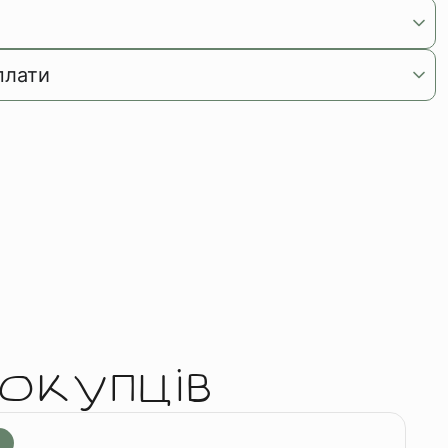
плати
окупців