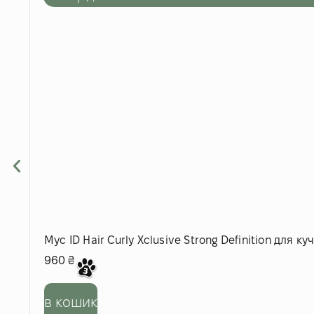
Мус ID Hair Curly Xclusive Strong Definition для к
960
₴
в кошик