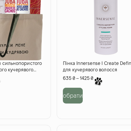
я сильнопористого
Пінка Innersense I Create Defin
ого кучерявого
для кучерявого волосся
635
₴
–
1425
₴
обрати