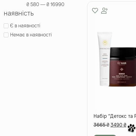
₴
580
—
₴
16990
наявність
Є в наявності
Немає в наявності
Набір “Детокс та 
3665
₴
3490
₴