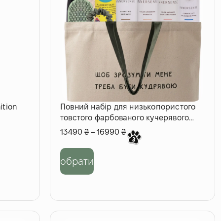
ition
Повний набір для низькопористого
товстого фарбованого кучерявого
волосся
13490
₴
–
16990
₴
обрати