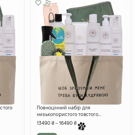
стого
Повноцінний набір для
низькопористого товстого
природнього кучерявого волосся
13490
₴
–
16490
₴