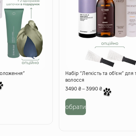
воложення”
Набір “Легкість та об’єм” для
волосся
3490
₴
–
3990
₴
обрати