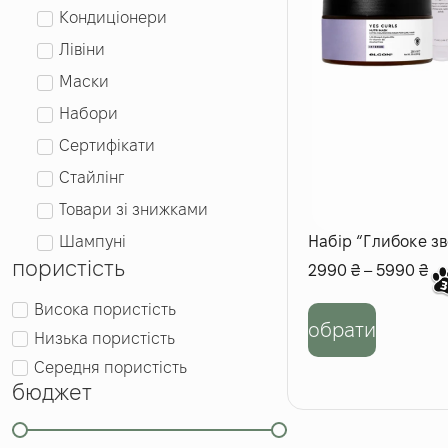
Кондиціонери
Лівіни
Маски
Набори
Сертифікати
Стайлінг
Товари зі знижками
Шампуні
Набір “Глибоке з
пористість
2990
₴
–
5990
₴
Висока пористість
обрати
Низька пористість
Середня пористість
бюджет