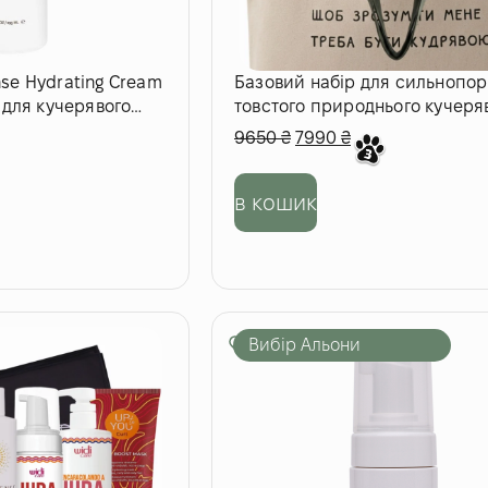
se Hydrating Cream
Базовий набір для сильнопор
 для кучерявого
товстого природнього кучеря
волосся
9650
₴
7990
₴
в кошик
Вибір Альони