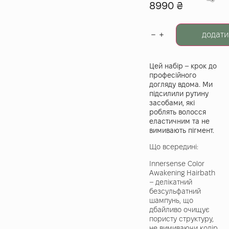
8990
₴
додати
Цей набір – крок до
професійного
догляду вдома. Ми
підсилили рутину
засобами, які
роблять волосся
еластичним та не
вимивають пігмент.
Що всередині:
Innersense Color
Awakening Hairbath
– делікатний
безсульфатний
шампунь, що
дбайливо очищує
пористу структуру,
не вимиваючи колір