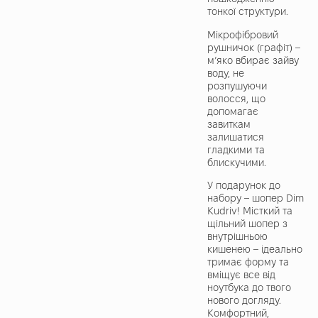
тонкої структури.
Мікрофібровий
рушничок (графіт) –
м’яко вбирає зайву
воду, не
розпушуючи
волосся, що
допомагає
завиткам
залишатися
гладкими та
блискучими.
У подарунок до
набору – шопер Dim
Kudriv! Місткий та
щільний шопер з
внутрішньою
кишенею – ідеально
тримає форму та
вміщує все від
ноутбука до твого
нового догляду.
Комфортний,