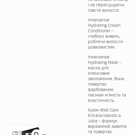
і не пересушуючи
товсте волосся.
Innersense
Hydrating Cream
Conditioner –
глибоко живить,
роблячи волосся
шовковистим.
Innersense
Hydrating Mask –
маска для
інтенсивне
зволоження. Вона
повертає
фарбованим
пасмам м’якість та
еластичність.
Крем Widi Care
Encaracolando a
Juba – формує
виражений завиток
та повертає