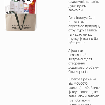
еластичність навіть
дуже сухим
завиткам.
Гель Inebrya Curl
Boost Glaze –
окреслює природну
структуру завитка
та надає легку,
гнучку фіксацію без
обтяження.
Афропіки –
незамінний
інструмент для
створення
додаткового об’єму
біля коренів.
Шовкова резинка
від MOLODO
(зелена) – дбайливо
фіксує волосся, не
залишаючи заломів
і запобігаючи
пошкодженню