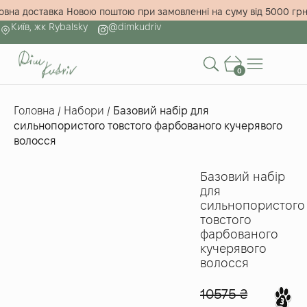
коштовна доставка Новою поштою при замовленні на суму від 500
Київ, жк Rybalsky
@dimkudriv
0
Головна
/
Набори
/
Базовий набір для
сильнопористого товстого фарбованого кучерявого
волосся
Базовий набір
для
сильнопористого
товстого
фарбованого
кучерявого
волосся
10575
₴