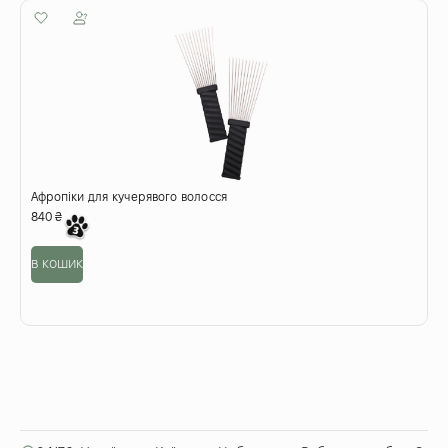
Афропіки для кучерявого волосся
П
в
840
₴
6
в кошик
в