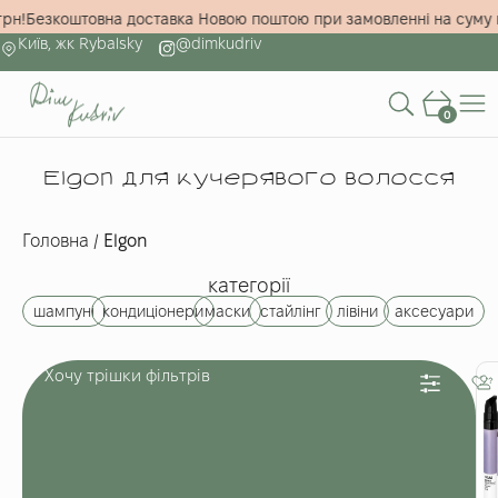
5000 грн!
Безкоштовна доставка Новою поштою при замовленні на 
Київ, жк Rybalsky
@dimkudriv
0
Elgon для кучерявого волосся
Головна
/
Elgon
категорії
шампуні
кондиціонери
маски
стайлінг
лівіни
аксесуари
Хочу трішки фільтрів