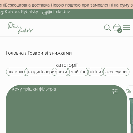
5000 грн!
Безкоштовна доставка Новою поштою при замовленні на 
Київ, жк Rybalsky
@dimkudriv
0
Головна
/
Товари зі знижками
категорії
шампуні
кондиціонери
маски
стайлінг
лівіни
аксесуари
Хочу трішки фільтрів