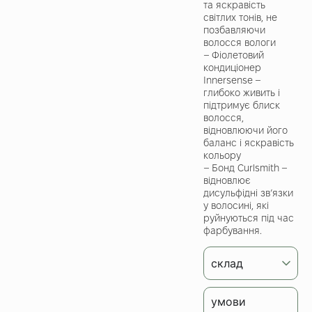
та яскравість
світлих тонів, не
позбавляючи
волосся вологи
– Фіолетовий
кондиціонер
Innersense –
глибоко живить і
підтримує блиск
волосся,
відновлюючи його
баланс і яскравість
кольору
– Бонд Curlsmith –
відновлює
дисульфідні зв’язки
у волосині, які
руйнуються під час
фарбування.
склад
умови