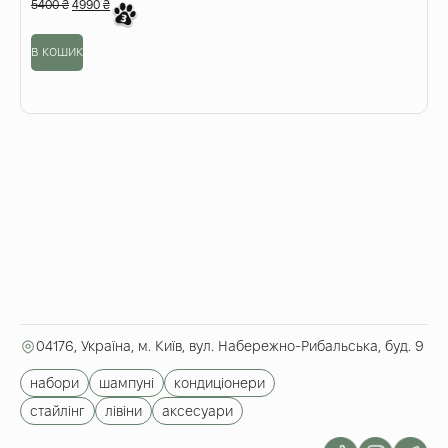
5400
₴
4990
₴
в кошик
04176, Україна, м. Київ, вул. Набережно-Рибальська, буд. 9
набори
шампуні
кондиціонери
стайлінг
лівіни
аксесуари