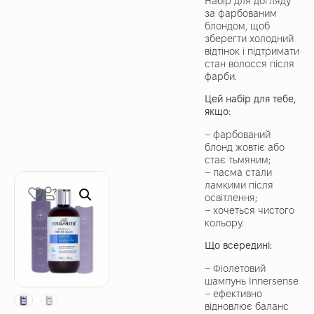
Набір для догляду
за фарбованим
блондом, щоб
зберегти холодний
відтінок і підтримати
стан волосся після
фарби.
Цей набір для тебе,
якщо:
– фарбований
блонд жовтіє або
стає тьмяним;
– пасма стали
ламкими після
освітлення;
– хочеться чистого
кольору.
Що всередині:
– Фіолетовий
шампунь Innersense
– ефективно
відновлює баланс