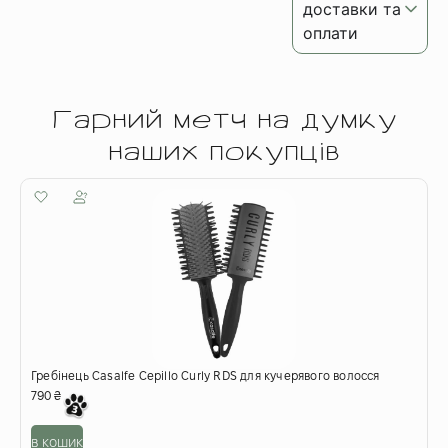
доставки та
оплати
Гарний метч на думку
наших покупців
Гребінець Casalfe Cepillo Curly RDS для кучерявого волосся
П
в
790
₴
6
в кошик