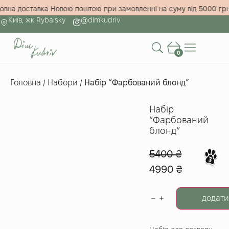
штовна доставка Новою поштою при замовленні на суму від 5000 
Київ, жк Rybalsky
@dimkudriv
0
Головна
/
Набори
/
Набір “Фарбований блонд”
Набір
“Фарбований
блонд”
5400
₴
4990
₴
додати