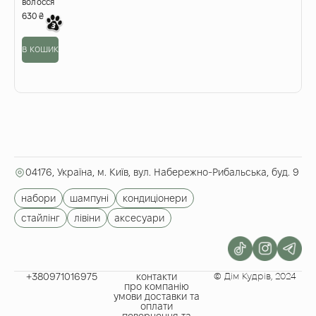
волосся
1
630
₴
в
в кошик
04176, Україна, м. Київ, вул. Набережно-Рибальська, буд. 9
набори
шампуні
кондиціонери
стайлінг
лівіни
аксесуари
+380971016975​
контакти
© Дім Кудрів, 2024
про компанію
умови доставки та
оплати