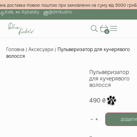
овна доставка Новою поштою при замовленні на суму від 5000 гр
Київ, жк Rybalsky
@dimkudriv
0
Головна
/
Аксесуари
/
Пульверизатор для кучерявого
волосся
Пульверизатор
для кучерявого
волосся
490
₴
додати