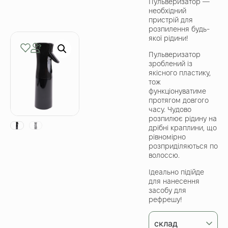
Пульверизатор —
необхідний
пристрій для
розпилення будь-
якої рідини!
Пульверизатор
зроблений із
якісного пластику,
тож
функціонуватиме
протягом довгого
часу. Чудово
розпилює рідину на
дрібні краплини, що
рівномірно
розприділяються по
волоссю.
Ідеально підійде
для нанесення
засобу для
рефрешу!
склад