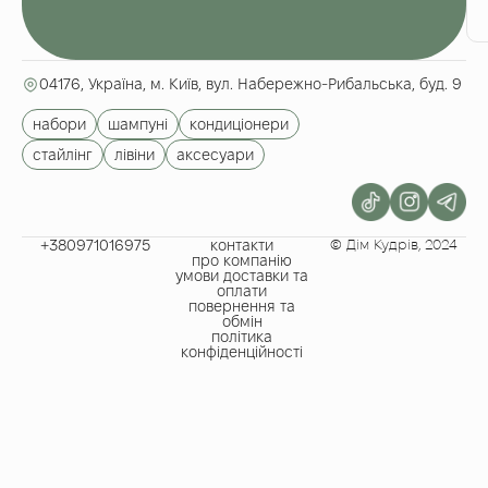
в
с
04176, Україна, м. Київ, вул. Набережно-Рибальська, буд. 9
набори
шампуні
кондиціонери
стайлінг
лівіни
аксесуари
+380971016975​
контакти
© Дім Кудрів, 2024
про компанію
умови доставки та
оплати
повернення та
обмін
політика
конфіденційності