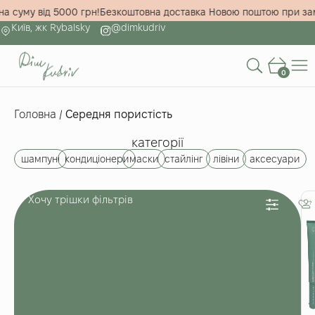
вленні на суму від 5000 грн!
Безкоштовна доставка Новою поштою
Київ, жк Rybalsky
@dimkudriv
0
Головна
/
Середня пористість
категорії
шампуні
кондиціонери
маски
стайлінг
лівіни
аксесуари
Хочу трішки фільтрів