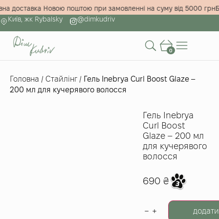
штовна доставка Новою поштою при замовленні на суму від 5000 
Київ, жк Rybalsky
@dimkudriv
0
Головна
/
Стайлінг
/
Гель Inebrya Curl Boost Glaze –
200 мл для кучерявого волосся
Гель Inebrya
Curl Boost
Glaze – 200 мл
для кучерявого
волосся
690
₴
додати