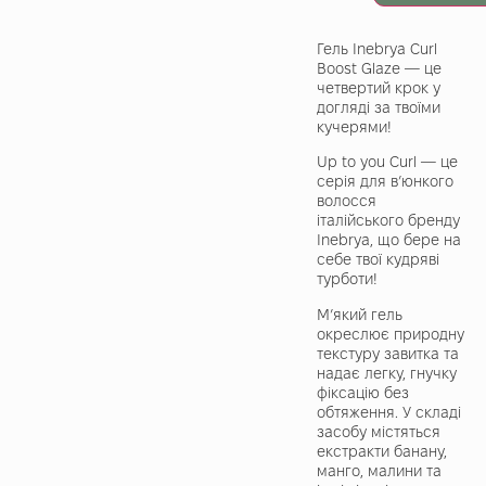
Гель Inebrya Curl
Boost Glaze — це
четвертий крок у
догляді за твоїми
кучерями!
Up to you Curl — це
серія для в’юнкого
волосся
італійського бренду
Inebrya, що бере на
себе твої кудряві
турботи!
М’який гель
окреслює природну
текстуру завитка та
надає легку, гнучку
фіксацію без
обтяження. У складі
засобу містяться
екстракти банану,
манго, малини та