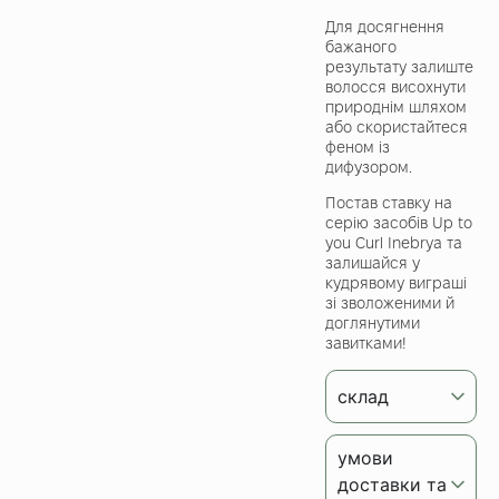
Для досягнення
бажаного
результату залиште
волосся висохнути
природнім шляхом
або скористайтеся
феном із
дифузором.
Постав ставку на
серію засобів Up to
you Curl Inebrya та
залишайся у
кудрявому виграші
зі зволоженими й
доглянутими
завитками!
склад
умови
доставки та