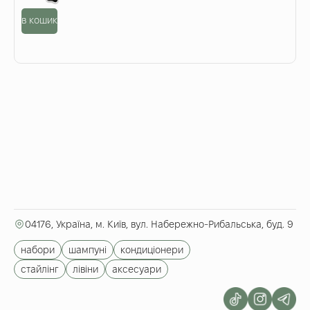
в кошик
04176, Україна, м. Київ, вул. Набережно-Рибальська, буд. 9
набори
шампуні
кондиціонери
стайлінг
лівіни
аксесуари