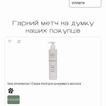
оплати
Гарний метч на думку
наших покупців
Гель Innersense I Create Hold для кучерявого волосся
П
6
в кошик
о