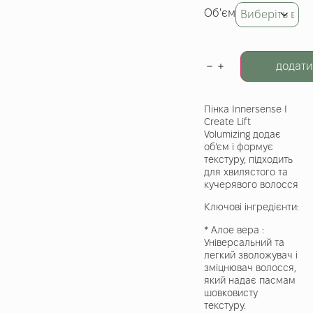
Об'єм
додати
Пінка Innersense I
Create Lift
Volumizing додає
об’єм і формує
текстуру, підходить
для хвилястого та
кучерявого волосся
Ключові інгредієнти:
* Алое вера :
Універсальний та
легкий зволожувач і
зміцнювач волосся,
який надає пасмам
шовковисту
текстуру.