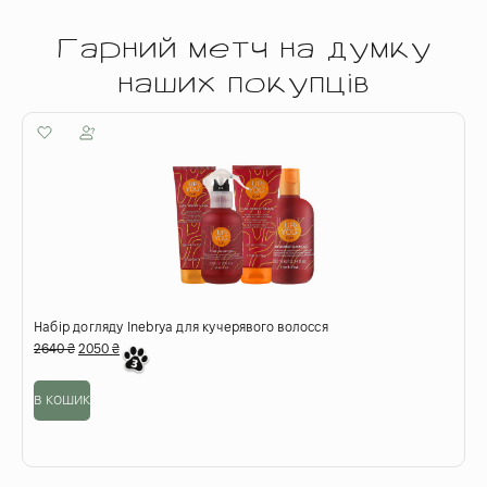
Гарний метч на думку
наших покупців
Набір догляду Inebrya для кучерявого волосся
П
2640
₴
2050
₴
6
в кошик
о