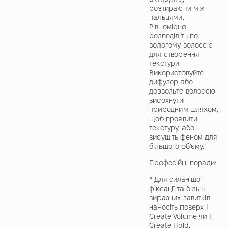
розтираючи між
пальцями.
Рівномірно
розподіліть по
вологому волоссю
для створення
текстури.
Використовуйте
дифузор або
дозвольте волоссю
висохнути
природним шляхом,
щоб проявити
текстуру, або
висушіть феном для
більшого обʼєму.ʼ
Професійні поради:
* Для сильнішої
фіксації та більш
виразних завитків
наносіть поверх I
Create Volume чи I
Create Hold.