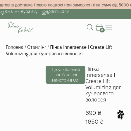
зкоштовна доставка Новою поштою при замовленні на суму від 50
Київ, жк Rybalsky
@dimkudriv
0
Головна
/
Стайлінг
/
Пінка Innersense I Create Lift
Volumizing для кучерявого волосся
Пінка
Це улюблений
Innersense I
засіб нашої
майстрині Олі
Create Lift
Volumizing для
кучерявого
волосся
690
₴
–
1650
₴