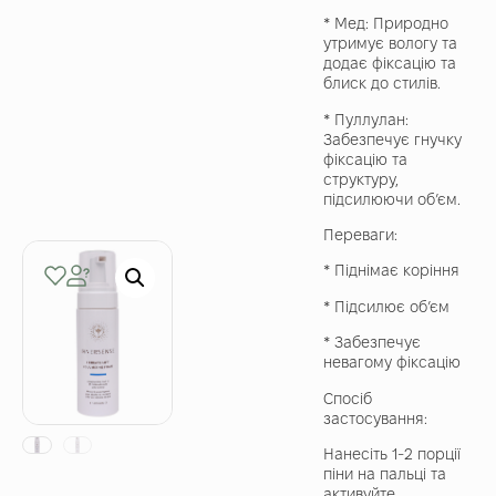
* Мед: Природно
утримує вологу та
додає фіксацію та
блиск до стилів.
* Пуллулан:
Забезпечує гнучку
фіксацію та
структуру,
підсилюючи об’єм.
Переваги:
* Піднімає коріння
* Підсилює об’єм
* Забезпечує
невагому фіксацію
Спосіб
застосування:
Нанесіть 1-2 порції
піни на пальці та
активуйте,