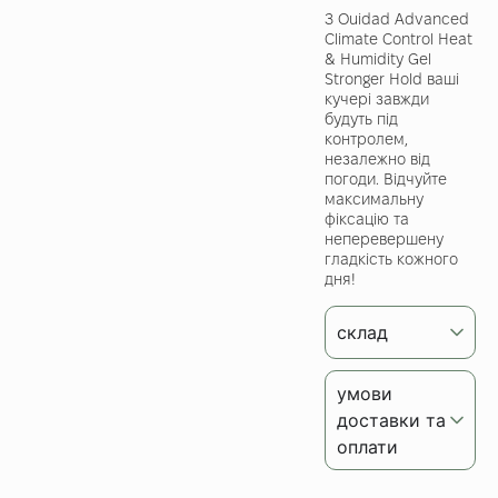
З Ouidad Advanced
Climate Control Heat
& Humidity Gel
Stronger Hold ваші
кучері завжди
будуть під
контролем,
незалежно від
погоди. Відчуйте
максимальну
фіксацію та
неперевершену
гладкість кожного
дня!
склад
умови
доставки та
оплати