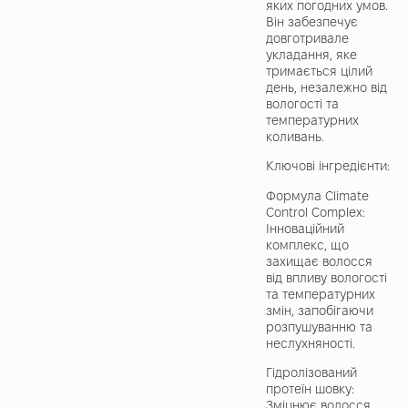
яких погодних умов.
Він забезпечує
довготривале
укладання, яке
тримається цілий
день, незалежно від
вологості та
температурних
коливань.
Ключові інгредієнти:
Формула Climate
Control Complex:
Інноваційний
комплекс, що
захищає волосся
від впливу вологості
та температурних
змін, запобігаючи
розпушуванню та
неслухняності.
Гідролізований
протеїн шовку:
Зміцнює волосся,