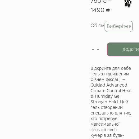
790
₴
–
1490
₴
Об'єм
додати
Відкрийте для себе
гель з підвищеним
рівнем фіксації –
Ouidad Advanced
Climate Control Heat
& Humidity Gel
Stronger Hold. Цей
гель створений
спеціально для тих,
хто потребує
максимальної
фіксації своїх
кучерів за будь-