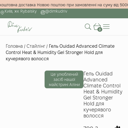
!
Безкоштовна доставка Новою поштою при замовленні на суму від
Київ, жк Rybalsky
@dimkudriv
0
Головна
/
Стайлінг
/
Гель Ouidad Advanced Climate
Control Heat & Humidity Gel Stronger Hold для
кучерявого волосся
Гель Ouidad
Це улюблений
Advanced
засіб нашої
майстрині Аліни
Climate Control
Heat & Humidity
Gel Stronger
Hold для
кучерявого
волосся