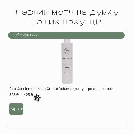
Гарний метч на думку
наших покупців
Вибір Романни
Лосьйон Innersense I Create Volume для кучерявого волосся
Г
к
585
₴
–
1425
₴
7
обрати
о