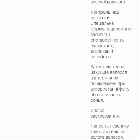
високої вологості.
Контроль над
вологою:
Спеціальна
формула допомагає
запобігти
спотворенню та
пушистості,
викликаній
вологістю.
Захист від тепла:
Захищає волосся
від термічних
пошкоджень при
використанні фену
або активного
сонця.
Спосіб
застосування:
Нанесіть невелику
кількість гелю на
вологе волосся,