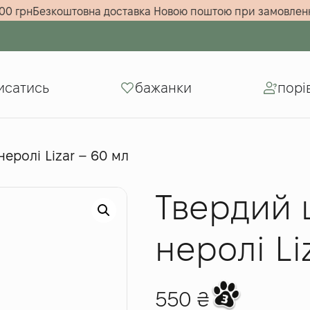
уму від 5000 грн
Безкоштовна доставка Новою поштою при 
исатись
бажанки
порі
еролі Lizar – 60 мл
Твердий 
неролі Li
550
₴