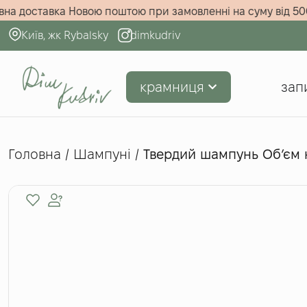
!
Безкоштовна доставка Новою поштою при замовленні на с
Київ, жк Rybalsky
dimkudriv
крамниця
зап
Головна
/
Шампуні
/
Твердий шампунь Обʼєм н