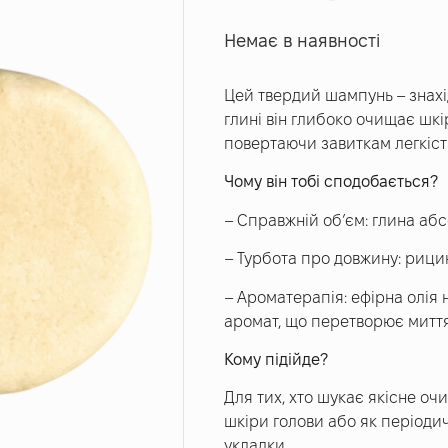
Немає в наявності
Цей твердий шампунь – знахід
глині він глибоко очищає шкі
повертаючи завиткам легкіст
Чому він тобі сподобається?
– Справжній об’єм: глина абс
– Турбота про довжину: рицин
– Ароматерапія: ефірна олія
аромат, що перетворює миття
Кому підійде?
Для тих, хто шукає якісне оч
шкіри голови або як періоди
укладки.