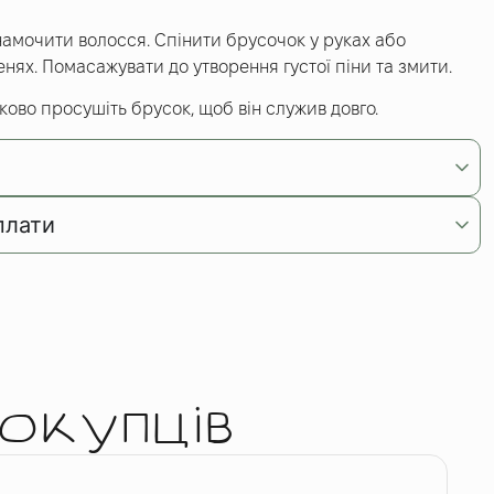
амочити волосся. Спінити брусочок у руках або
нях. Помасажувати до утворення густої піни та змити.
ково просушіть брусок, щоб він служив довго.
плати
окупців