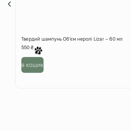
Твердий шампунь Обʼєм неролі Lizar – 60 мл
550
₴
в кошик