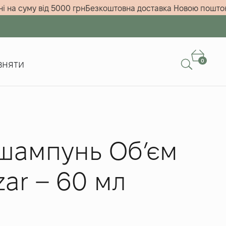
замовленні на суму від 5000 грн
Безкоштовна доставка Нов
0
вняти
шампунь Обʼєм
zar – 60 мл