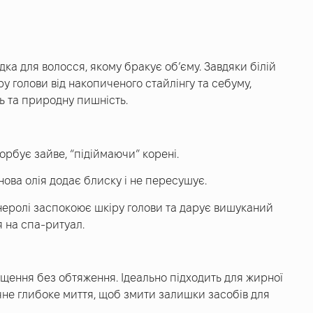
ка для волосся, якому бракує об’єму. Завдяки білій
ру голови від накопиченого стайлінгу та себуму,
ь та природну пишність.
орбує зайве, “підіймаючи” корені.
ова олія додає блиску і не пересушує.
 неролі заспокоює шкіру голови та дарує вишуканий
 на спа-ритуал.
ищення без обтяження. Ідеально підходить для жирної
чне глибоке миття, щоб змити залишки засобів для