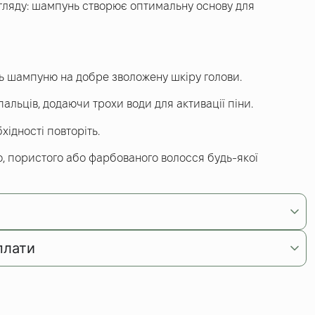
гляду: шампунь створює оптимальну основу для
ть шампуню на добре зволожену шкіру голови.
ьців, додаючи трохи води для активації піни.
ідності повторіть.
о, пористого або фарбованого волосся будь-якої
плати