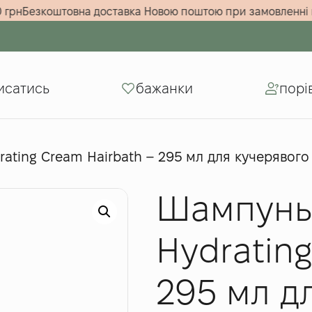
д 5000 грн
Безкоштовна доставка Новою поштою при замовл
исатись
бажанки
порі
ating Cream Hairbath – 295 мл для кучерявого
Шампунь 
Hydrating
295 мл д