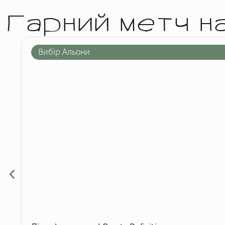
Гарний метч н
Вибір Альони