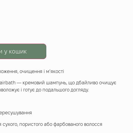
и у кошик
оження, очищення і м’якості
 Hairbath — кремовий шампунь, що дбайливо очищує
зволожує і готує до подальшого догляду.
пересушування
 сухого, пористого або фарбованого волосся