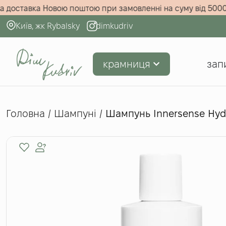
оштовна доставка Новою поштою при замовленні на суму ві
Київ, жк Rybalsky
dimkudriv
крамниця
зап
Головна
/
Шампуні
/
Шампунь Innersense Hydr