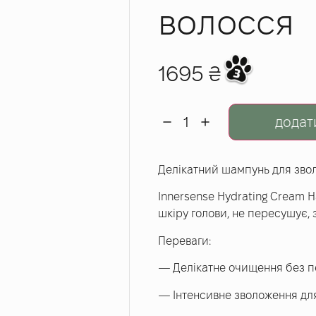
волосся
1695
₴
додат
Делікатний шампунь для звол
Innersense Hydrating Cream
шкіру голови, не пересушує, 
Переваги:
— Делікатне очищення без 
— Інтенсивне зволоження для