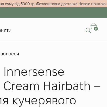
енні на суму від 5000 грн
Безкоштовна доставка Новою по
0
вняти
 волосся
Innersense
 Cream Hairbath –
ля кучерявого