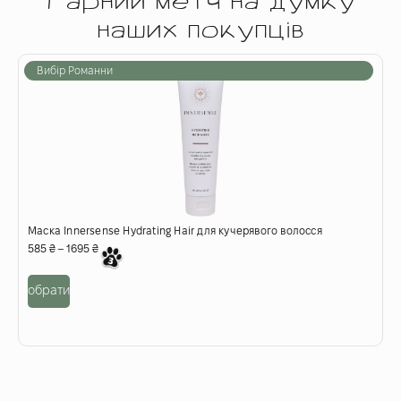
Гарний метч на думку
наших покупців
Вибір Романни
Маска Innersense Hydrating Hair для кучерявого волосся
П
585
₴
–
1695
₴
6
обрати
о