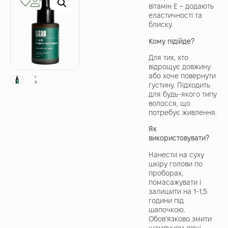
вітамін Е – додають
еластичності та
блиску.
Кому підійде?
Для тих, хто
відрощує довжину
або хоче повернути
густину. Підходить
для будь-якого типу
волосся, що
потребує живлення.
Як
використовувати?
Нанести на суху
шкіру голови по
проборах,
помасажувати і
залишити на 1-1,5
години під
шапочкою.
Обов’язково змити
шампунем двічі,