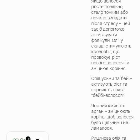
Якщо волосся
росте повільно,
стало тонким або
почало випадати
після стресу – цей
засіб допоможе
активізувати
фолікули. Олії у
складі стимулюють
кровообіг, що
провокує ріст
нового волосся та
зміцнює коріння.
Олія усьми та бей –
активують ріст та
сприяють появі
“бейбі-волосся”.
Чорний кмин та
арган – зміцнюють
корінь, щоб волосся
було щільним і не
ламалося.
Рицинова олія та