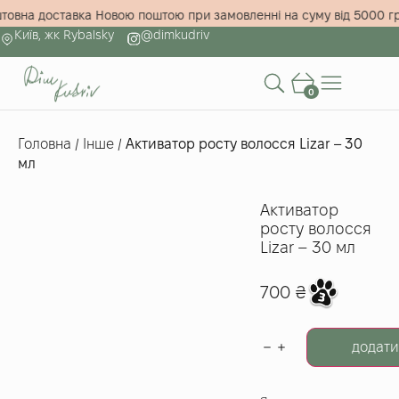
коштовна доставка Новою поштою при замовленні на суму від 500
Київ, жк Rybalsky
@dimkudriv
0
Головна
/
Інше
/
Активатор росту волосся Lizar – 30
мл
Активатор
росту волосся
Lizar – 30 мл
700
₴
додати