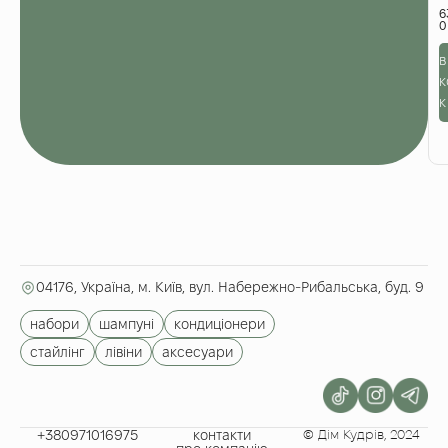
ш
6
г
и
R
в
e
5
к
д
к
к
я
в
с
04176, Україна, м. Київ, вул. Набережно-Рибальська, буд. 9
набори
шампуні
кондиціонери
стайлінг
лівіни
аксесуари
+380971016975​
контакти
© Дім Кудрів, 2024