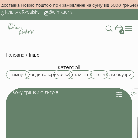
а доставка Новою поштою при замовленні на суму від 5000 грн
Бе
Київ, жк Rybalsky
@dimkudriv
0
Головна
/
Інше
категорії
шампуні
кондиціонери
маски
стайлінг
лівіни
аксесуари
Хочу трішки фільтрів