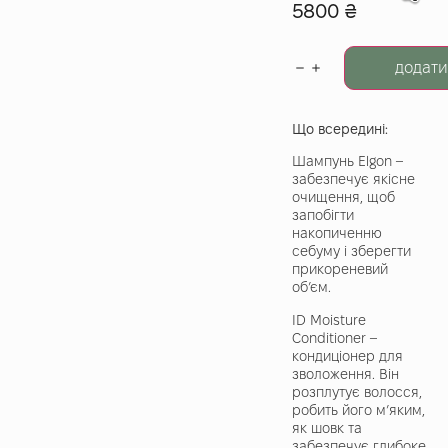
5800
₴
додати
Що всередині:
Шампунь Elgon –
забезпечує якісне
очищення, щоб
запобігти
накопиченню
себуму і зберегти
прикореневий
об’єм.
ID Moisture
Conditioner –
кондиціонер для
зволоження. Він
розплутує волосся,
робить його м’яким,
як шовк та
забезпечує глибоке