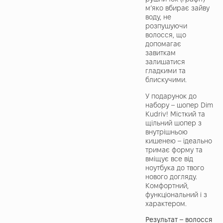
м’яко вбирає зайву
воду, не
розпушуючи
волосся, що
допомагає
завиткам
залишатися
гладкими та
блискучими.
У подарунок до
набору – шопер Dim
Kudriv! Місткий та
щільний шопер з
внутрішньою
кишенею – ідеально
тримає форму та
вміщує все від
ноутбука до твого
нового догляду.
Комфортний,
функціональний і з
характером.
Результат – волосся