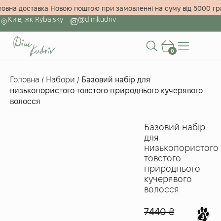
коштовна доставка Новою поштою при замовленні на суму від 500
Київ, жк Rybalsky
@dimkudriv
0
Головна
/
Набори
/
Базовий набір для
низькопористого товстого природнього кучерявого
волосся
Базовий набір
для
низькопористого
товстого
природнього
кучерявого
волосся
7440
₴