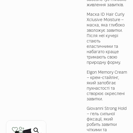
живлення завитків.
Маска ID Hair Curly
Xclusive Moisture –
маска, яка глибоко
зволожує завитки.
Після неї кучері
стають
еластичними та
набагато краще
тримають свою
природну форму.
Elgon Memory Cream
– крем-стайлінг,
який запобігає
пухнастості та
створює окреслені
завитки.
Giovanni Strong Hold
– гель сильної
фіксації, який
робить завитки
чіткими та