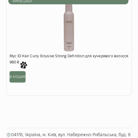
Вибір Даші
Мус ID Hair Curly Xclusive Strong Definition для кучерявого волосся
П
960
₴
6
в кошик
о
04176, Україна, м. Київ, вул. Набережно-Рибальська, буд. 9