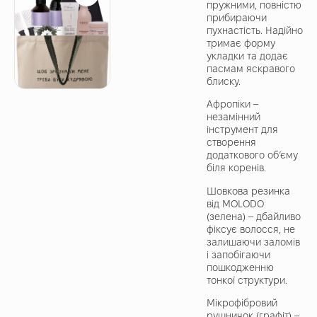
пружними, повністю
прибираючи
пухнастість. Надійно
тримає форму
укладки та додає
пасмам яскравого
блиску.
Афропіки –
незамінний
інструмент для
створення
додаткового об’єму
біля коренів.
Шовкова резинка
від MOLODO
(зелена) – дбайливо
фіксує волосся, не
залишаючи заломів
і запобігаючи
пошкодженню
тонкої структури.
Мікрофібровий
рушничок (графіт) –