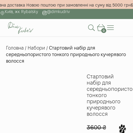
товна доставка Новою поштою при замовленні на суму від 5000 г
Київ, жк Rybalsky
@dimkudriv
0
Головна
/
Набори
/
Стартовий набір для
середньопористого тонкого природнього кучерявого
волосся
Стартовий
набір для
середньопористо
тонкого
природнього
кучерявого
волосся
3600
₴