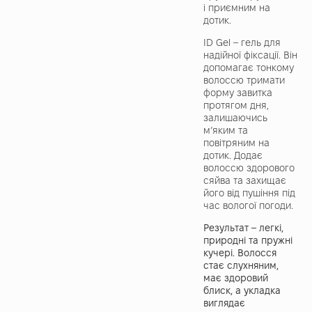
і приємним на
дотик.
ID Gel – гель для
надійної фіксації. Він
допомагає тонкому
волоссю тримати
форму завитка
протягом дня,
залишаючись
м’яким та
повітряним на
дотик. Додає
волоссю здорового
сяйва та захищає
його від пушіння під
час вологої погоди.
Результат – легкі,
природні та пружні
кучері. Волосся
стає слухняним,
має здоровий
блиск, а укладка
виглядає