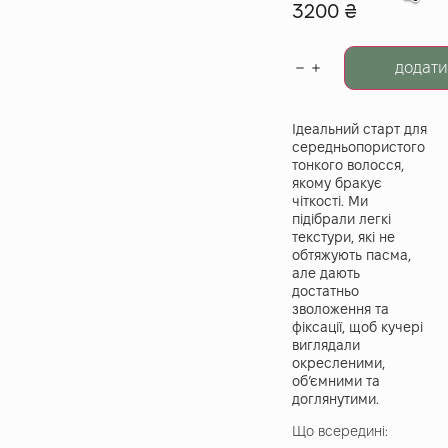
3200
₴
додати
Ідеальний старт для
середньопористого
тонкого волосся,
якому бракує
чіткості. Ми
підібрали легкі
текстури, які не
обтяжують пасма,
але дають
достатньо
зволоження та
фіксації, щоб кучері
виглядали
окресленими,
об’ємними та
доглянутими.
Що всередині: