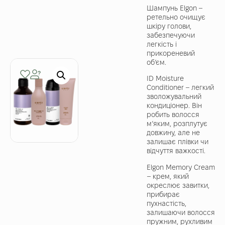
Шампунь Elgon –
ретельно очищує
шкіру голови,
забезпечуючи
легкість і
прикореневий
об’єм.
ID Moisture
Conditioner – легкий
зволожувальний
кондиціонер. Він
робить волосся
м’яким, розплутує
довжину, але не
залишає плівки чи
відчуття важкості.
Elgon Memory Cream
– крем, який
окреслює завитки,
прибирає
пухнастість,
залишаючи волосся
пружним, рухливим