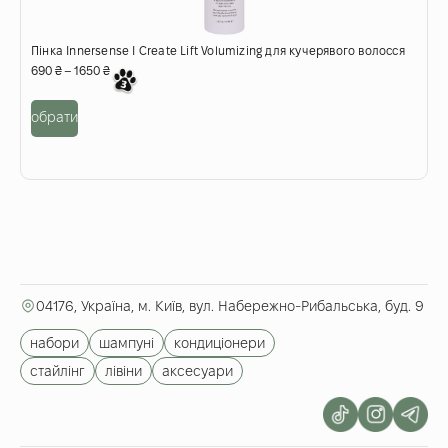
Пінка Innersense I Create Lift Volumizing для кучерявого волосся
Г
690
₴
–
1650
₴
обрати
в
04176, Україна, м. Київ, вул. Набережно-Рибальська, буд. 9
набори
шампуні
кондиціонери
стайлінг
лівіни
аксесуари