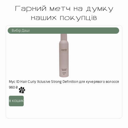
Гарний метч на думку
наших покупців
Вибір Даші
Мус ID Hair Curly Xclusive Strong Definition для кучерявого волосся
П
960
₴
6
в кошик
о