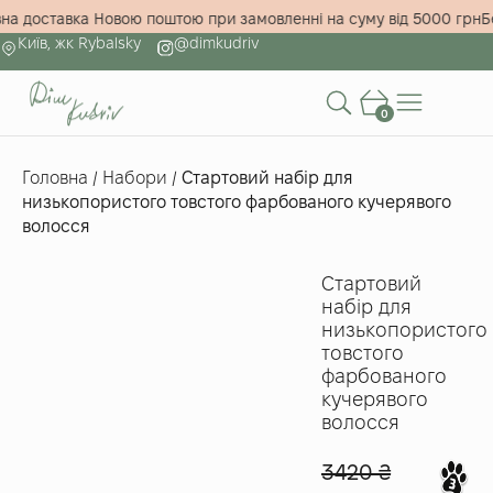
овна доставка Новою поштою при замовленні на суму від 5000 гр
Київ, жк Rybalsky
@dimkudriv
0
Головна
/
Набори
/
Стартовий набір для
низькопористого товстого фарбованого кучерявого
волосся
Стартовий
набір для
низькопористого
товстого
фарбованого
кучерявого
волосся
3420
₴