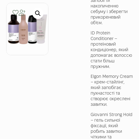
запобігти
накопиченню
себуму і зберегти
прикореневий
об’єм.
ID Protein
Conditioner –
протеїновий
кондиціонер, який
допомагає волоссю
стати більш
пружним.
Elgon Memory Cream
– крем-стайлінг,
який запобігає
пухнастості та
створює окреслені
завитки.
Giovanni Strong Hold
– гель сильної
фіксації, який
робить завитки
чіткими та