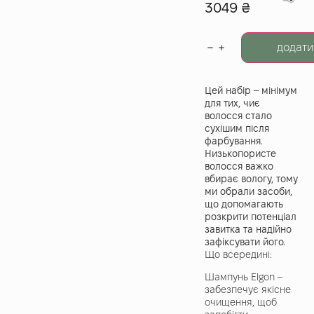
3049
₴
додати
Цей набір – мінімум
для тих, чиє
волосся стало
сухішим після
фарбування.
Низькопористе
волосся важко
вбирає вологу, тому
ми обрали засоби,
що допомагають
розкрити потенціал
завитка та надійно
зафіксувати його.
Що всередині:
Шампунь Elgon –
забезпечує якісне
очищення, щоб