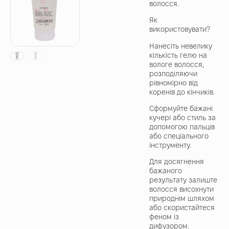
волосся.
Як
використовувати?
Нанесіть невелику
кількість гелю на
вологе волосся,
розподіляючи
рівномірно від
коренів до кінчиків.
Сформуйте бажані
кучері або стиль за
допомогою пальців
або спеціального
інструменту.
Для досягнення
бажаного
результату залиште
волосся висохнути
природнім шляхом
або скористайтеся
феном із
дифузором.