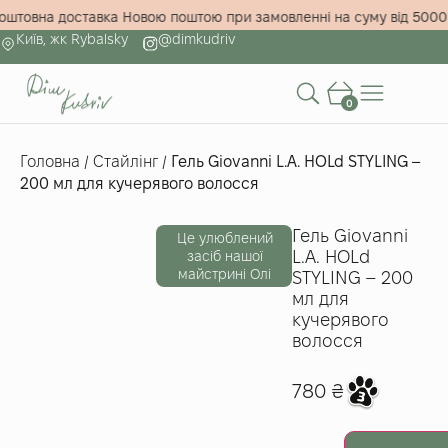
езкоштовна доставка Новою поштою при замовленні на суму від 5
Київ, жк Rybalsky
@dimkudriv
0
Головна
/
Стайлінг
/
Гель Giovanni L.A. HOLd STYLING –
200 мл для кучерявого волосся
Гель Giovanni
Це улюблений
L.A. HOLd
засіб нашої
майстрині Олі
STYLING – 200
мл для
кучерявого
волосся
780
₴