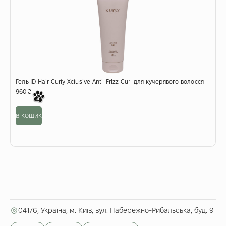
Гель ID Hair Curly Xclusive Anti-Frizz Curl для кучерявого волосся
Н
960
₴
2
в кошик
о
04176, Україна, м. Київ, вул. Набережно-Рибальська, буд. 9