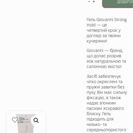
додати
Гель Giovanni Strong
Hold — це
четвертий крок у
догляді за твоїми
кучерями!
Giovanni — бренд,
що долає розрив
між натуральною та
салонною якістю!
Засіб забезпечує
чітко окреслені та
пружні завитки без
пуху. Він має сильну
фіксацію, а також
надає в’юнким
пасмам яскравого
блиску. Гель
підходить для
низько- та
середньопористого