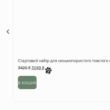
Стартовий набір для низькопористого товстого
3420
₴
3049
₴
в кошик