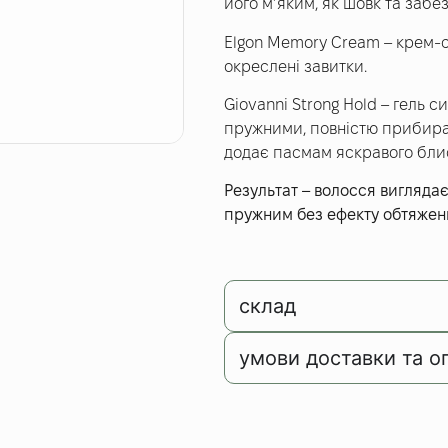
його м’яким, як шовк та забе
Elgon Memory Cream – крем-ст
окреслені завитки.
Giovanni Strong Hold – гель с
пружними, повністю прибира
додає пасмам яскравого бли
Результат – волосся вигляда
пружним без ефекту обтяжен
склад
умови доставки та о