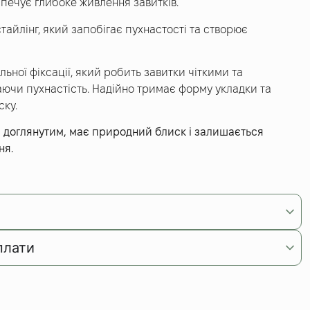
зпечує глибоке живлення завитків.
айлінг, який запобігає пухнастості та створює
ильної фіксації, який робить завитки чіткими та
ючи пухнастість. Надійно тримає форму укладки та
ску.
є доглянутим, має природний блиск і залишається
ня.
плати