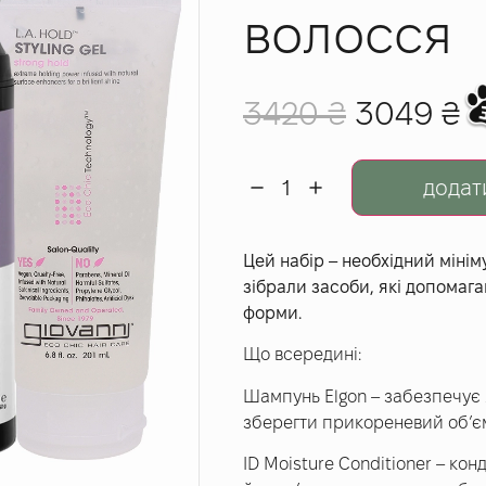
волосся
3420
₴
3049
₴
додат
Цей набір – необхідний міні
зібрали засоби, які допомага
форми.
Що всередині:
Шампунь Elgon – забезпечує 
зберегти прикореневий об’є
ID Moisture Conditioner – ко