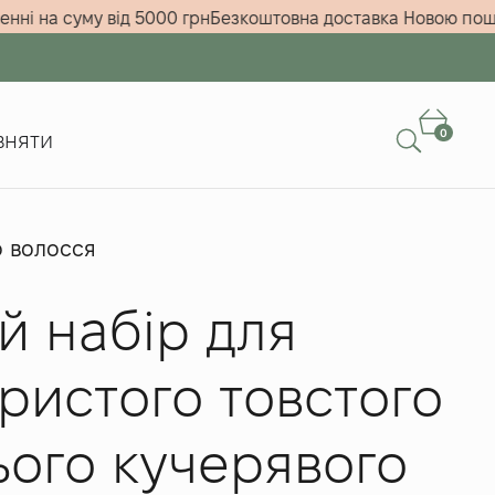
и замовленні на суму від 5000 грн
Безкоштовна доставка 
0
вняти
о волосся
й набір для
ристого товстого
ого кучерявого