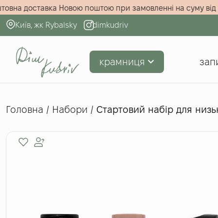
грн!
Безкоштовна доставка Новою поштою при замовленні н
Київ, жк Rybalsky
dimkudriv
крамниця
зап
Головна
/
Набори
/
Стартовий набір для низ