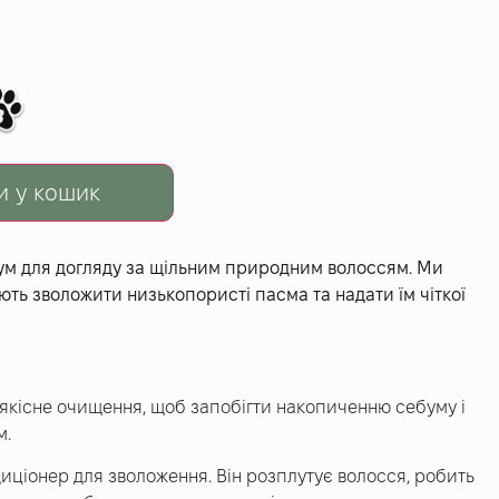
и у кошик
мум для догляду за щільним природним волоссям. Ми
ють зволожити низькопористі пасма та надати їм чіткої
якісне очищення, щоб запобігти накопиченню себуму і
м.
ндиціонер для зволоження. Він розплутує волосся, робить