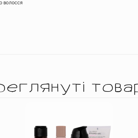
го волосся
реглянуті това