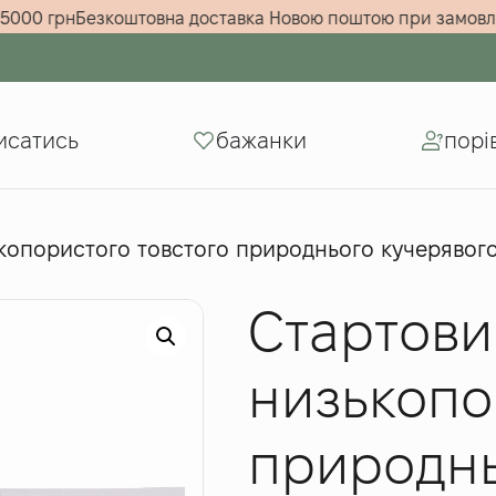
а суму від 5000 грн
Безкоштовна доставка Новою поштою пр
исатись
бажанки
порі
ькопористого товстого природнього кучерявог
Стартови
низькопо
природнь