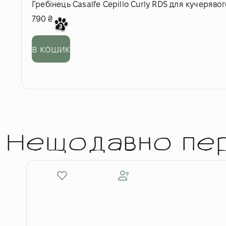
Гребінець Casalfe Cepillo Curly RDS для кучеряво
790
₴
в кошик
Нещодавно пе