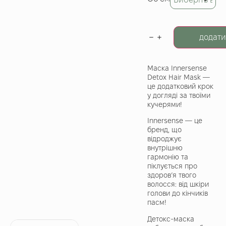
додати
Маска Innersense
Detox Hair Mask —
це додатковий крок
у догляді за твоїми
кучерями!
Innersense — це
бренд, що
відроджує
внутрішню
гармонію та
піклується про
здоров’я твого
волосся: від шкіри
голови до кінчиків
пасм!
Детокс-маска