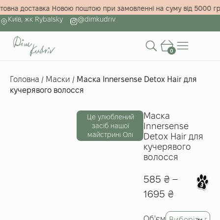
коштовна доставка Новою поштою при замовленні на суму від 500
Київ, жк Rybalsky
@dimkudriv
0
Головна
/
Маски
/
Маска Innersense Detox Hair для
кучерявого волосся
Маска
Це улюблений
Innersense
засіб нашої
майстрині Олі
Detox Hair для
кучерявого
волосся
585
₴
–
1695
₴
Об'єм