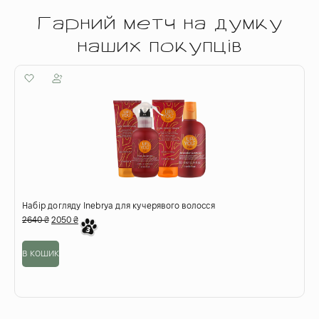
Гарний метч на думку
наших покупців
Набір догляду Inebrya для кучерявого волосся
М
2640
₴
2050
₴
9
в кошик
в