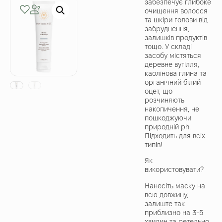
забезпечує глибоке
очищення волосся
та шкіри голови від
забруднення,
залишків продуктів
тощо. У складі
засобу містяться
деревне вугілля,
каолінова глина та
органічний білий
оцет, що
розчиняють
накопичення, не
пошкоджуючи
природній ph.
Підходить для всіх
типів!
Як
використовувати?
Нанесіть маску на
всю довжину,
залиште так
приблизно на 3-5
хвилин та ретельно