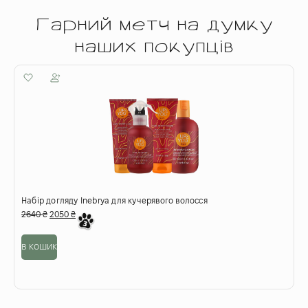
Гарний метч на думку
наших покупців
Набір догляду Inebrya для кучерявого волосся
М
2640
₴
2050
₴
5
в кошик
о