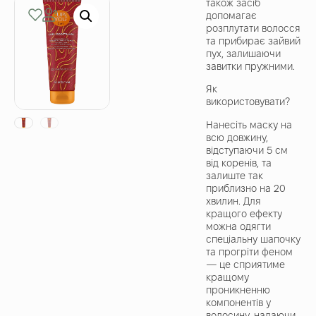
також засіб
допомагає
розплутати волосся
та прибирає зайвий
пух, залишаючи
завитки пружними.
Як
використовувати?
Нанесіть маску на
всю довжину,
відступаючи 5 см
від коренів, та
залиште так
приблизно на 20
хвилин. Для
кращого ефекту
можна одягти
спеціальну шапочку
та прогріти феном
— це сприятиме
кращому
проникненню
компонентів у
волосину, надаючи