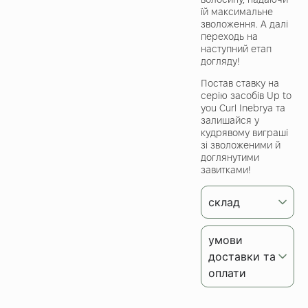
їй максимальне
зволоження. А далі
переходь на
наступний етап
догляду!
Постав ставку на
серію засобів Up to
you Curl Inebrya та
залишайся у
кудрявому виграші
зі зволоженими й
доглянутими
завитками!
склад
умови
доставки та
оплати