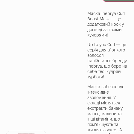
Маска Inebrya Curl
Boost Mask — це
додатковий крок у
догляді за твоїми
кучерями!
Up to you Curl — це
серія для в’юнкого
волосся
італійського бренду
Inebrya, що бере на
себе твої кудряві
турботи!
Маска забезпечує
інтенсивне
зволоження. У
складі містяться
екстракти банану,
манго, малини та
інші вітаміни, що
пом’якшують та
живлять кучері. А