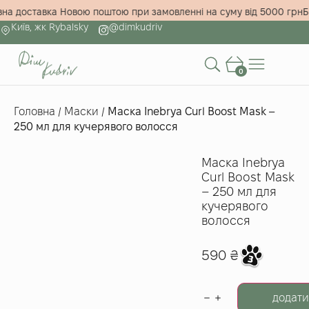
товна доставка Новою поштою при замовленні на суму від 5000 г
Київ, жк Rybalsky
@dimkudriv
0
Головна
/
Маски
/
Маска Inebrya Curl Boost Mask –
250 мл для кучерявого волосся
Маска Inebrya
Curl Boost Mask
– 250 мл для
кучерявого
волосся
590
₴
додати