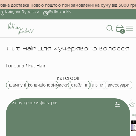
оштовна доставка Новою поштою при замовленні на суму від 5000
Київ, жк Rybalsky
@dimkudriv
0
Fut Hair для кучерявого волосся
Головна
/
Fut Hair
категорії
шампуні
кондиціонери
маски
стайлінг
лівіни
аксесуари
Хочу трішки фільтрів