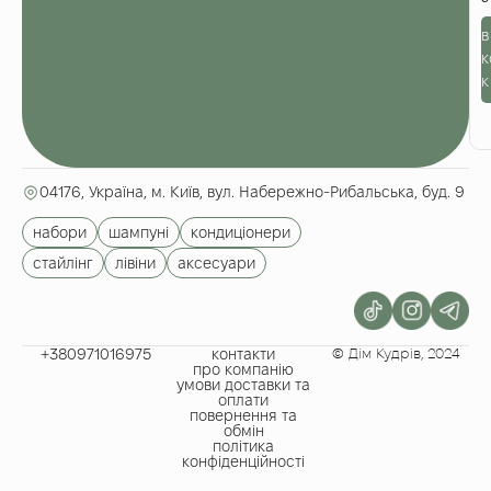
-
б
в
с
S
к
B
к
c
H
д
ш
г
и
2
04176, Україна, м. Київ, вул. Набережно-Рибальська, буд. 9
м
набори
шампуні
кондиціонери
стайлінг
лівіни
аксесуари
+380971016975​
контакти
© Дім Кудрів, 2024
про компанію
умови доставки та
оплати
повернення та
обмін
політика
конфіденційності