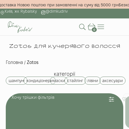
доставка Новою поштою при замовленні на суму від 5000 грн
Безк
Київ, жк Rybalsky
@dimkudriv
0
Zotos для кучерявого волосся
Головна
/
Zotos
категорії
шампуні
кондиціонери
маски
стайлінг
лівіни
аксесуари
Хочу трішки фільтрів