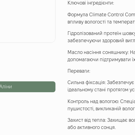
Ключові інгредієнти:
Формула Climate Control Com
впливу вологості та темпера
Гідролізований протеїн шовку
забезпечуючи здоровий вигл
Масло насіння соняшнику: Н
допомагаючи підтримувати їх
Переваги:
Сильна фіксація: Забезпечує 
Аліни
ідеальному стані протягом усь
Контроль над вологою: Спеці
пушистості, викликаній волог
Захист від тепла: Захищає в
або активного сонця.