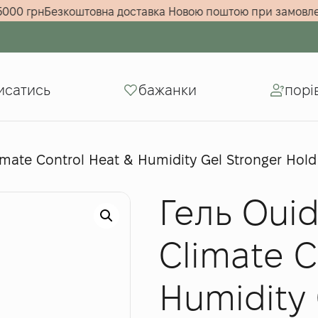
а суму від 5000 грн
Безкоштовна доставка Новою поштою п
исатись
бажанки
порі
mate Control Heat & Humidity Gel Stronger Hol
Гель Oui
Climate C
Humidity 