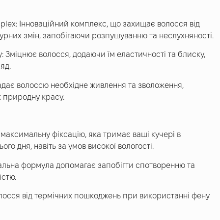
plex: Інноваційний комплекс, що захищає волосся від
турних змін, запобігаючи розпушуванню та неслухняності.
: Зміцнює волосся, додаючи їм еластичності та блиску,
яд.
адає волоссю необхідне живлення та зволоження,
 природну красу.
максимальну фіксацію, яка тримає ваші кучері в
ого дня, навіть за умов високої вологості.
альна формула допомагає запобігти спотворенню та
істю.
олосся від термічних пошкоджень при використанні фену