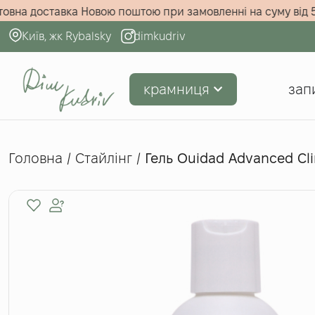
грн!
Безкоштовна доставка Новою поштою при замовленні н
Київ, жк Rybalsky
dimkudriv
крамниця
зап
Головна
/
Стайлінг
/
Гель Ouidad Advanced Cli