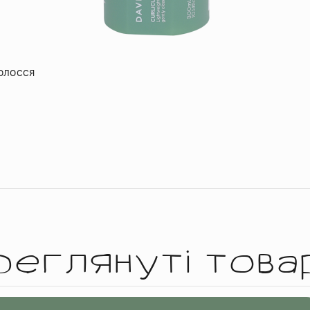
олосся
реглянуті това