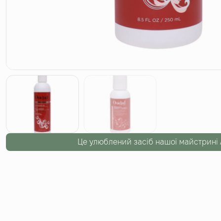
Це улюблений засіб нашої майстрині 