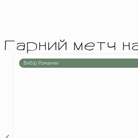
Гарний метч н
Вибір Романни