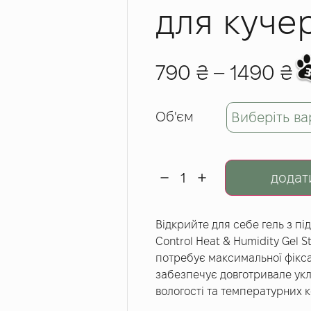
для куче
790
₴
–
1490
₴
Об'єм
додат
Відкрийте для себе гель з пі
Control Heat & Humidity Gel S
потребує максимальної фіксац
забезпечує довготривале укл
вологості та температурних к