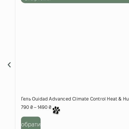
Гель Ouidad Advanced Climate Control Heat & Hu
790
₴
–
1490
₴
обрати