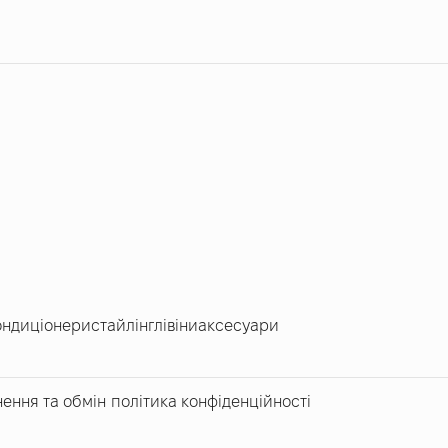
ондиціонери
стайлінг
лівіни
аксесуари
ення та обмін
політика конфіденційності