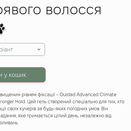
рявого волосся
и у кошик
двищеним рівнем фіксації – Ouidad Advanced Climate
tronger Hold. Цей гель створений спеціально для тих, хто
ії своїх кучерів за будь-яких погодних умов. Він
адання, яке тримається цілий день, незалежно від
оливань.