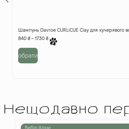
Шампунь Davroe CURLiCUE Clay для кучерявого в
840
₴
–
1730
₴
обрати
Нещодавно пе
Вибір Аліни