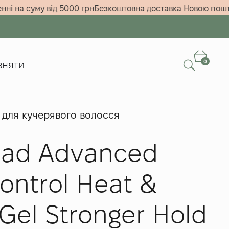
ри замовленні на суму від 5000 грн
Безкоштовна доставка 
0
вняти
d для кучерявого волосся
dad Advanced
ontrol Heat &
Gel Stronger Hold