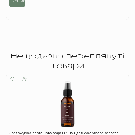
в кошик
в
Нещодавно переглянуті
товари
Зволожуюча протеїнова вода Fut Hair для кучерявого волосся –