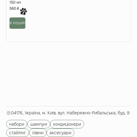
150 мл
560
₴
в кошик
04176, Україна, м. Київ, вул. Набережно-Рибальська, буд. 9
набори
шампуні
кондиціонери
стайлінг
лівіни
аксесуари