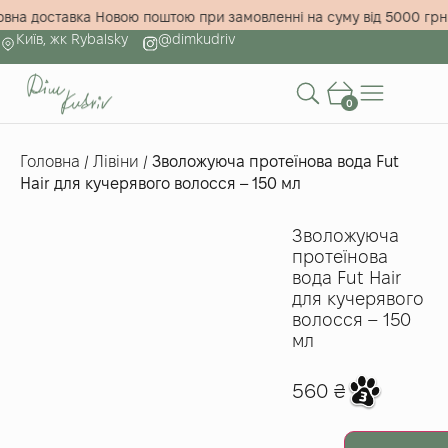
оштовна доставка Новою поштою при замовленні на суму від 5000
Київ, жк Rybalsky
@dimkudriv
0
Головна
/
Лівіни
/
Зволожуюча протеїнова вода Fut
Hair для кучерявого волосся – 150 мл
Зволожуюча
протеїнова
вода Fut Hair
для кучерявого
волосся – 150
мл
560
₴