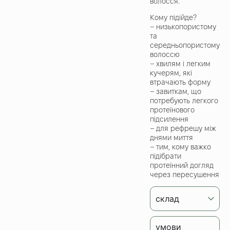
волосся.
Кому підійде?
– низькопористому
та
середньопористому
волоссю
– хвилям і легким
кучерям, які
втрачають форму
– завиткам, що
потребують легкого
протеїнового
підсилення
– для рефрешу між
днями миття
– тим, кому важко
підібрати
протеїнний догляд
через пересушення
склад
умови