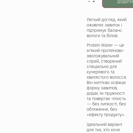
додати
Легкий догляд, який
оживляє завиток і
підтримує баланс
вологи та білків.
Protein Water — це
м’який протеїново-
зволожувальний
спрей, створений
спеціально для
кучерявого та
хвилястого волосся.
Він миттєво освіжає
форму завитків,
додає їм пружності
та повертає чіткість
— без липкості, без
обтяження, без
«ефекту продукту».
Ідеальний варіант
для тих, хто хоче