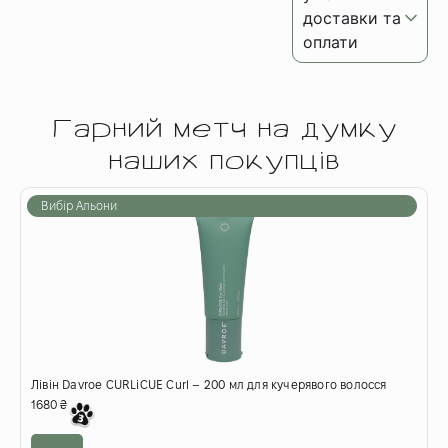
доставки та
оплати
Гарний метч на думку
наших покупців
Вибір Альони
Лівін Davroe CURLiCUE Curl – 200 мл для кучерявого волосся
Л
1680
₴
1