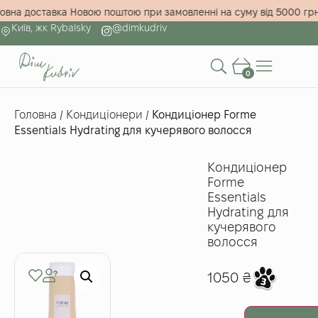
штовна доставка Новою поштою при замовленні на суму від 5000 
Київ, жк Rybalsky
@dimkudriv
0
Головна
/
Кондиціонери
/
Кондиціонер Forme
Essentials Hydrating для кучерявого волосся
Кондиціонер
Forme
Essentials
Hydrating для
кучерявого
волосся
1050
₴