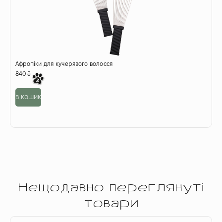
Афропіки для кучерявого волосся
К
840
₴
9
в кошик
в
Нещодавно переглянуті
товари