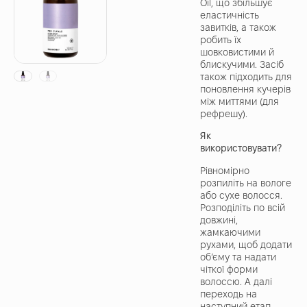
Oil, що збільшує
еластичність
завитків, а також
робить їх
шовковистими й
блискучими. Засіб
також підходить для
поновлення кучерів
між миттями (для
рефрешу).
Як
використовувати?
Рівномірно
розпиліть на вологе
або сухе волосся.
Розподіліть по всій
довжині,
жамкаючими
рухами, щоб додати
об’єму та надати
чіткої форми
волоссю. А далі
переходь на
наступний етап