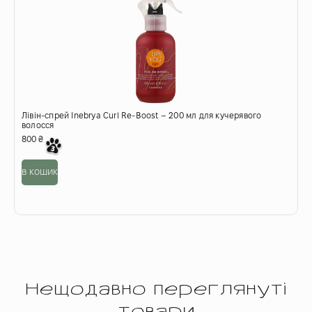
Лівін-спрей Inebrya Curl Re-Boost – 200 мл для кучерявого
Л
волосся
5
800
₴
о
в кошик
Нещодавно переглянуті
товари