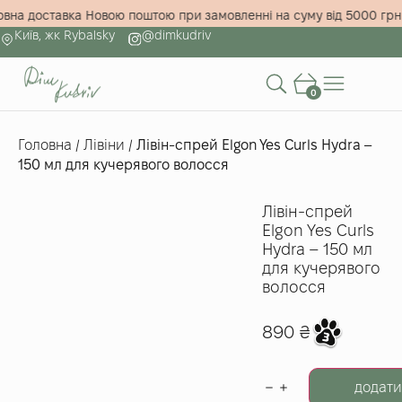
оштовна доставка Новою поштою при замовленні на суму від 5000
Київ, жк Rybalsky
@dimkudriv
0
Головна
/
Лівіни
/
Лівін-спрей Elgon Yes Curls Hydra –
150 мл для кучерявого волосся
Лівін-спрей
Elgon Yes Curls
Hydra – 150 мл
для кучерявого
волосся
890
₴
додати