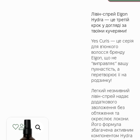
Лівін-спрей Elgon
Hydra — це третій
крок у догляді за
твоїми кучерями!
Yes Curls — це серія
для в’юнкого
волосся бренду
Elgon, що не
“виправляє” вашу
пухнастість, а
перетворює її на
родзинку!
Легкий незмивний
лівін-спрей надає
додаткового
зволоження без
обтяження та
окреслює локони.
Його формула
збагачена активним
компонентом Hydra