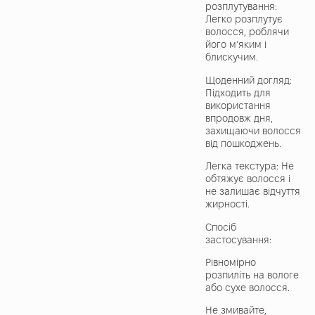
розплутування:
Легко розплутує
волосся, роблячи
його м’яким і
блискучим.
Щоденний догляд:
Підходить для
використання
впродовж дня,
захищаючи волосся
від пошкоджень.
Легка текстура: Не
обтяжує волосся і
не залишає відчуття
жирності.
Спосіб
застосування:
Рівномірно
розпиліть на вологе
або сухе волосся.
Не змивайте,