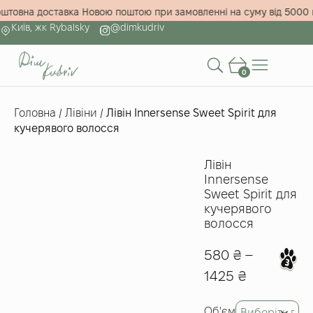
зкоштовна доставка Новою поштою при замовленні на суму від 50
Київ, жк Rybalsky
@dimkudriv
0
Головна
/
Лівіни
/
Лівін Innersense Sweet Spirit для
кучерявого волосся
Лівін
Innersense
Sweet Spirit для
кучерявого
волосся
580
₴
–
1425
₴
Об'єм