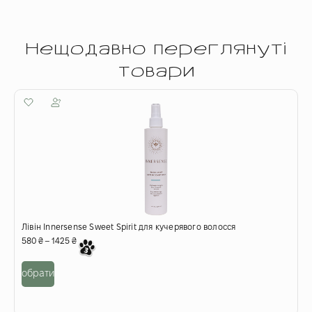
Нещодавно переглянуті
товари
Лівін Innersense Sweet Spirit для кучерявого волосся
580
₴
–
1425
₴
обрати