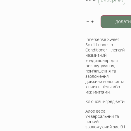
додати
Innersense Sweet
Spirit Leave-In
Conditioner – легкий
незмивний
кондиціонер для
розплутування,
пом’якшення та
зволоження
довжини волосся та
кінчиків після або
між миттями.
Ключові інгредієнти:
Алое вера:
Універсальний та
легкий
зволожуючий засіб і