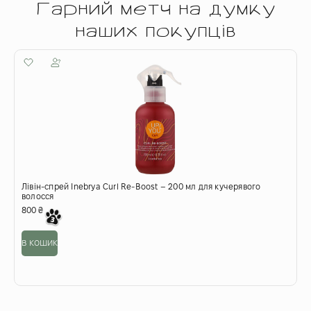
Гарний метч на думку
наших покупців
Лівін-спрей Inebrya Curl Re-Boost – 200 мл для кучерявого
Л
волосся
1
800
₴
в
в кошик