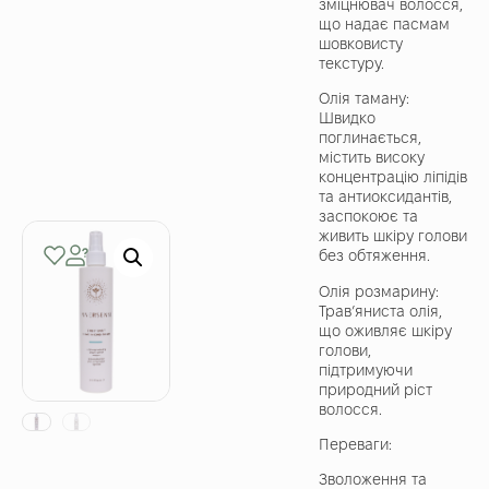
зміцнювач волосся,
що надає пасмам
шовковисту
текстуру.
Олія таману:
Швидко
поглинається,
містить високу
концентрацію ліпідів
та антиоксидантів,
заспокоює та
живить шкіру голови
без обтяження.
Олія розмарину:
Трав’яниста олія,
що оживляє шкіру
голови,
підтримуючи
природний ріст
волосся.
Переваги:
Зволоження та