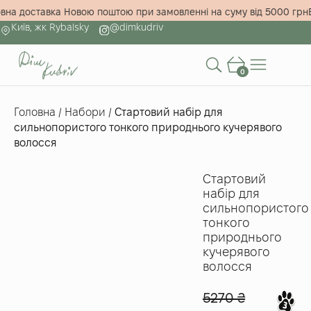
штовна доставка Новою поштою при замовленні на суму від 5000 
Київ, жк Rybalsky
@dimkudriv
0
Головна
/
Набори
/
Стартовий набір для
сильнопористого тонкого природнього кучерявого
волосся
Стартовий
набір для
сильнопористого
тонкого
природнього
кучерявого
волосся
5270
₴