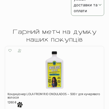
доставки та
оплати
Гарний метч на думку
наших покупців
Кондиціонер LOLA FROM RIO ONDULADOS – 500 г для кучерявого
Г
волосся
к
1260
₴
7