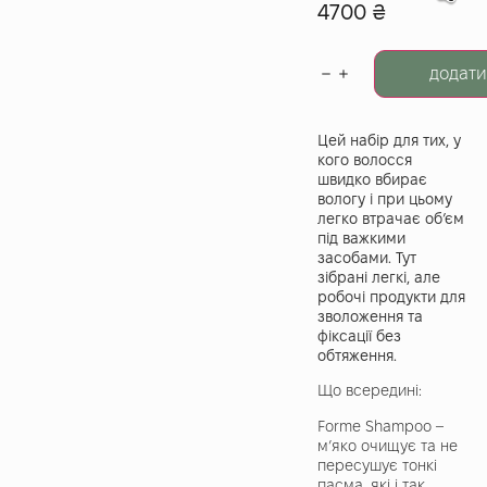
4700
₴
додати
Цей набір для тих, у
кого волосся
швидко вбирає
вологу і при цьому
легко втрачає об’єм
під важкими
засобами. Тут
зібрані легкі, але
робочі продукти для
зволоження та
фіксації без
обтяження.
Що всередині:
Forme Shampoo –
м’яко очищує та не
пересушує тонкі
пасма, які і так