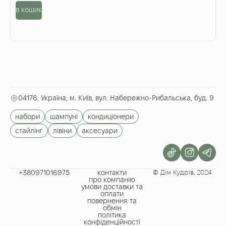
в кошик
о
04176, Україна, м. Київ, вул. Набережно-Рибальська, буд. 9
набори
шампуні
кондиціонери
стайлінг
лівіни
аксесуари
+380971016975​
контакти
© Дім Кудрів, 2024
про компанію
умови доставки та
оплати
повернення та
обмін
політика
конфіденційності