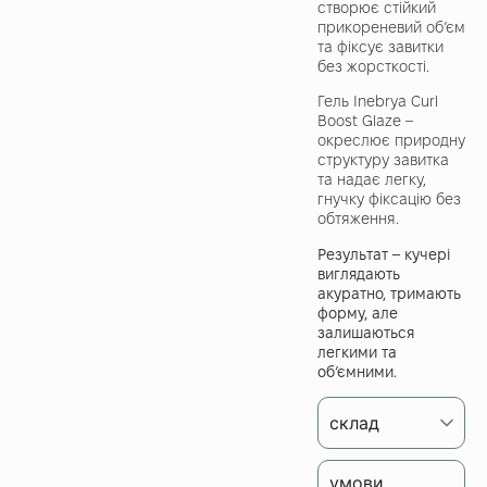
створює стійкий
прикореневий обʼєм
та фіксує завитки
без жорсткості.
Гель Inebrya Curl
Boost Glaze –
окреслює природну
структуру завитка
та надає легку,
гнучку фіксацію без
обтяження.
Результат – кучері
виглядають
акуратно, тримають
форму, але
залишаються
легкими та
об’ємними.
склад
умови