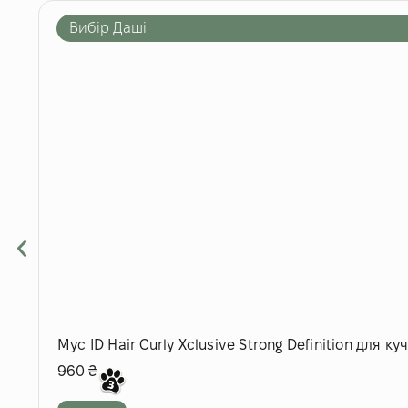
Вибір Даші
Мус ID Hair Curly Xclusive Strong Definition для к
960
₴