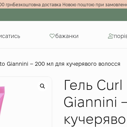
му від 5000 грн
Безкоштовна доставка Новою поштою при з
исатись
бажанки
порі
rto Giannini – 200 мл для кучерявого волосся
Гель Curl
Giannini 
кучеряво