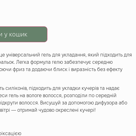
и у кошик
— це універсальний гель для укладання, який підходить для
спіральок. Легка формула гелю забезпечує середню
юючи фриз та додаючи блиск і виразність без ефекту
ть силіконів, підходить для укладки кучерів та надає
си гель на вологе волосся, розподіли по середній
м підкрути волосся. Висушуй за допомогою дифузора або
вітрі — отримай чудово окреслені кучері!
фіксацією