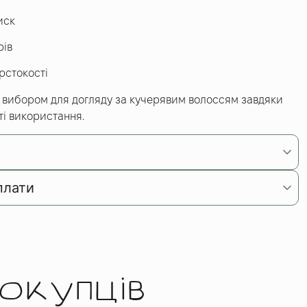
иск
рів
рстокості
 вибором для догляду за кучерявим волоссям завдяки
ті використання.
плати
окупців