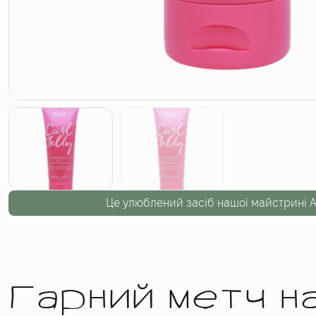
Це улюблений засіб нашої майстрині 
Гарний метч н