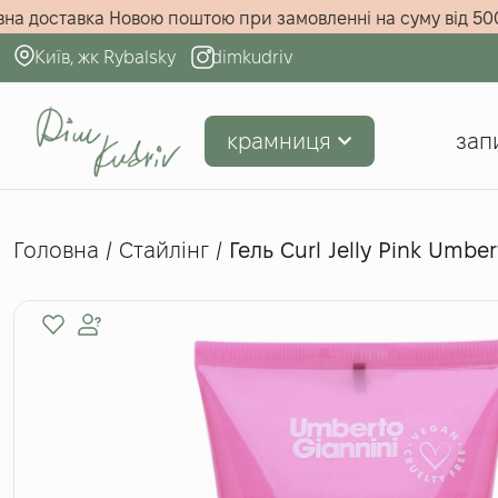
!
Безкоштовна доставка Новою поштою при замовленні на су
Київ, жк Rybalsky
dimkudriv
крамниця
зап
Головна
/
Стайлінг
/
Гель Curl Jelly Pink Umbe