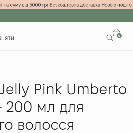
амовленні на суму від 5000 грн
Безкоштовна доставка Нов
0
вняти
 Jelly Pink Umberto
– 200 мл для
го волосся