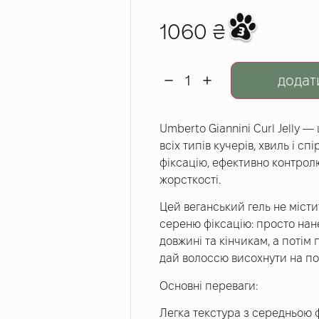
1060
₴
додат
Umberto Giannini Curl Jelly 
всіх типів кучерів, хвиль і 
фіксацію, ефективно контрол
жорсткості.
Цей веганський гель не місти
сереню фіксацію: просто нане
довжині та кінчикам, а поті
дай волоссю висохнути на по
Основні переваги:
Легка текстура з середньою 