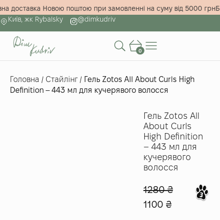
товна доставка Новою поштою при замовленні на суму від 5000 г
Київ, жк Rybalsky
@dimkudriv
0
Головна
/
Стайлінг
/
Гель Zotos All About Curls High
Definition – 443 мл для кучерявого волосся
Гель Zotos All
About Curls
High Definition
– 443 мл для
кучерявого
волосся
1280
₴
1100
₴