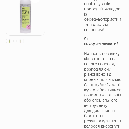
поціновувачів
природніх укладок
із
середньопористим
та пористим
волоссям!
Як
використовувати?
Нанесіть невелику
кількість гелю на
вологе волосся,
розподіляючи
рівномірно від
коренів до кінчиків.
Сформуйте бажані
кучері або стиль за
допомогою пальців
або спеціального
інструменту.
Для досягнення
бажаного
результату залиште
волосся висохнути