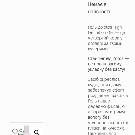
Немає в
наявності
Гель Zolotos High
Definition Gel — це
четвертий крок у
догляді за твоїми
кучерями!
Стайлінг від Zotos —
це про невагому
укладку без касту!
Засіб окреслює
кудрі, при цьому
забезпечує ефект
розділення завитків.
Гель надає
середню фіксацію,
а заразом втримує
вологу без
утворення жорсткої
плівки на кучерях.
Підходить для