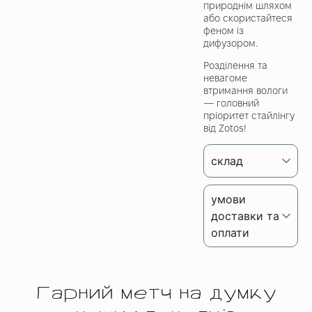
природнім шляхом
або скористайтеся
феном із
дифузором.
Розділення та
невагоме
втримання вологи
— головний
пріоритет стайлінгу
від Zotos!
склад
умови
доставки та
оплати
Гарний метч на думку