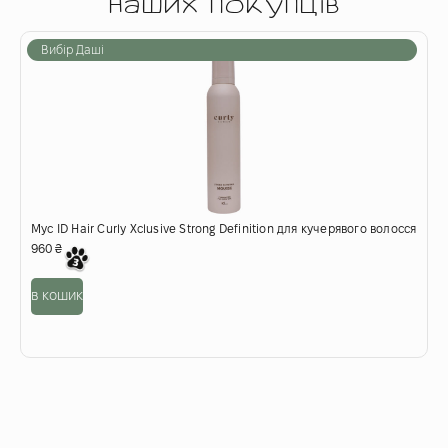
наших покупців
Вибір Даші
Мус ID Hair Curly Xclusive Strong Definition для кучерявого волосся
Г
960
₴
9
в кошик
в